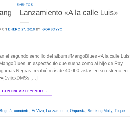
EVENTOS
ang – Lanzamiento «A la calle Luis»
D ON
ENERO 27, 2019
BY
IGORSOYYO
an el segundo sencillo del album #MangoBlues «A la calle Luis
goBlues un espectáculo que suena como al hijo de Ray
Lágrimas Negras¨ recibió más de 40,000 vistas en su estreno en
v=j1vijcxDMSs […]
CONTINUAR LEYENDO
→
Bogotá
,
concierto
,
EnVivo
,
Lanzamiento
,
Orquesta
,
Smoking Molly
,
Toque