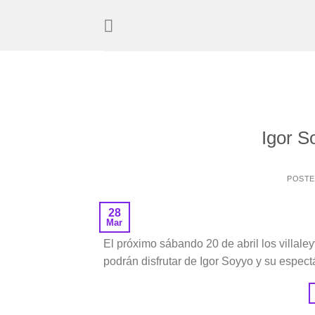
Saltar
al
contenido
Igor S
POST
28
Mar
El próximo sábando 20 de abril los villale
podrán disfrutar de Igor Soyyo y su espec