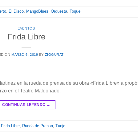
erto
,
El Disco
,
MangoBlues
,
Orquesta
,
Toque
EVENTOS
Frida Libre
ED ON
MARZO 6, 2019
BY
ZIGGURAT
rtínez en la rueda de prensa de su obra «Frida Libre» a propó
rzo en el Teatro Maldonado.
CONTINUAR LEYENDO
→
,
Frida Libre
,
Rueda de Prensa
,
Tunja