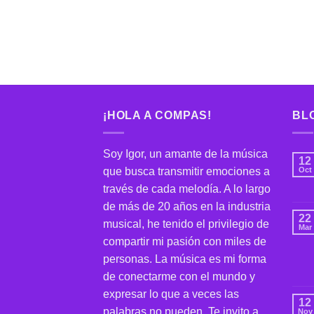
¡HOLA A COMPAS!
BLO
Soy Igor, un amante de la música
12
que busca transmitir emociones a
Oct
través de cada melodía. A lo largo
de más de 20 años en la industria
22
musical, he tenido el privilegio de
Mar
compartir mi pasión con miles de
personas. La música es mi forma
de conectarme con el mundo y
expresar lo que a veces las
12
palabras no pueden. Te invito a
Nov