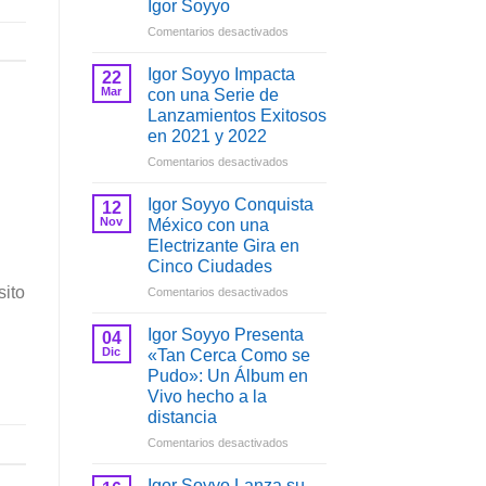
Igor Soyyo
en
Comentarios desactivados
Lanzamiento
del
Igor Soyyo Impacta
22
Álbum
Mar
con una Serie de
«Tu
Lanzamientos Exitosos
Tu
en 2021 y 2022
Pa»
de
en
Comentarios desactivados
Igor
Igor
Soyyo
Soyyo
Igor Soyyo Conquista
12
Impacta
Nov
México con una
con
Electrizante Gira en
una
Cinco Ciudades
Serie
de
sito
en
Comentarios desactivados
Lanzamientos
Igor
Exitosos
Soyyo
Igor Soyyo Presenta
04
en
Conquista
Dic
«Tan Cerca Como se
2021
México
Pudo»: Un Álbum en
y
con
Vivo hecho a la
2022
una
distancia
Electrizante
Gira
en
Comentarios desactivados
en
Igor
Cinco
Soyyo
Igor Soyyo Lanza su