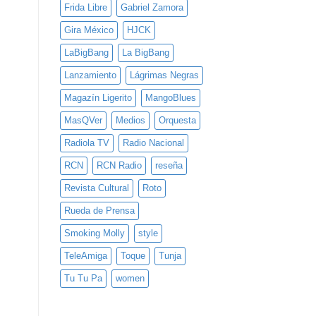
Frida Libre
Gabriel Zamora
Gira México
HJCK
LaBigBang
La BigBang
Lanzamiento
Lágrimas Negras
Magazín Ligerito
MangoBlues
MasQVer
Medios
Orquesta
Radiola TV
Radio Nacional
RCN
RCN Radio
reseña
Revista Cultural
Roto
Rueda de Prensa
Smoking Molly
style
TeleAmiga
Toque
Tunja
Tu Tu Pa
women