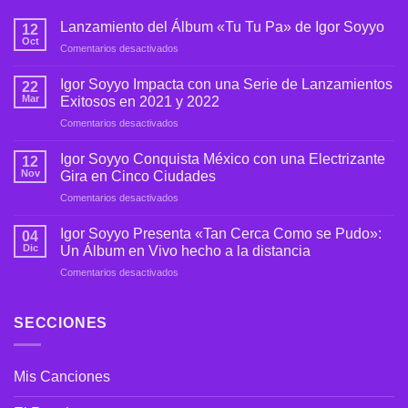
Lanzamiento del Álbum «Tu Tu Pa» de Igor Soyyo
12
Oct
en
Comentarios desactivados
Lanzamiento
del
Igor Soyyo Impacta con una Serie de Lanzamientos
22
Álbum
Mar
Exitosos en 2021 y 2022
«Tu
en
Comentarios desactivados
Tu
Igor
Pa»
Soyyo
de
Igor Soyyo Conquista México con una Electrizante
12
Impacta
Igor
Nov
Gira en Cinco Ciudades
con
Soyyo
en
Comentarios desactivados
una
Igor
Serie
Soyyo
de
Igor Soyyo Presenta «Tan Cerca Como se Pudo»:
04
Conquista
Lanzamientos
Dic
Un Álbum en Vivo hecho a la distancia
México
Exitosos
en
Comentarios desactivados
con
en
Igor
una
2021
Soyyo
Electrizante
y
Presenta
SECCIONES
Gira
2022
«Tan
en
Cerca
Cinco
Como
Ciudades
Mis Canciones
se
Pudo»: