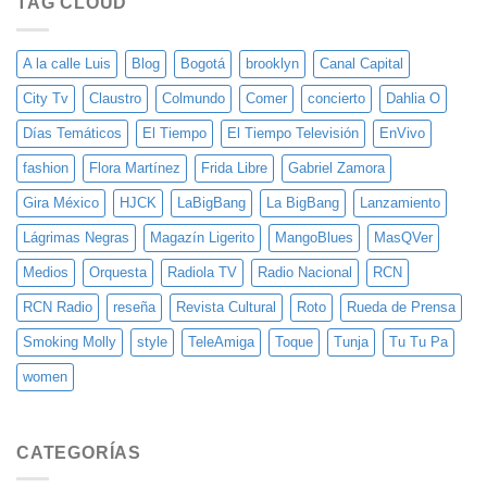
TAG CLOUD
Solitario
Vivo
«Mango
hecho
Blues»
a
la
A la calle Luis
Blog
Bogotá
brooklyn
Canal Capital
distancia
City Tv
Claustro
Colmundo
Comer
concierto
Dahlia O
Días Temáticos
El Tiempo
El Tiempo Televisión
EnVivo
fashion
Flora Martínez
Frida Libre
Gabriel Zamora
Gira México
HJCK
LaBigBang
La BigBang
Lanzamiento
Lágrimas Negras
Magazín Ligerito
MangoBlues
MasQVer
Medios
Orquesta
Radiola TV
Radio Nacional
RCN
RCN Radio
reseña
Revista Cultural
Roto
Rueda de Prensa
Smoking Molly
style
TeleAmiga
Toque
Tunja
Tu Tu Pa
women
CATEGORÍAS