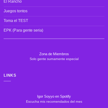
Un
El Rancho
Álbum
en
Juegos tontos
Vivo
hecho
Toma el TEST
a
la
distancia
EPK (Para gente seria)
Zona de Miembros
Solo gente sumamente especial
LINKS
Igor Soyyo en Spotify
Escucha mis recomendados del mes