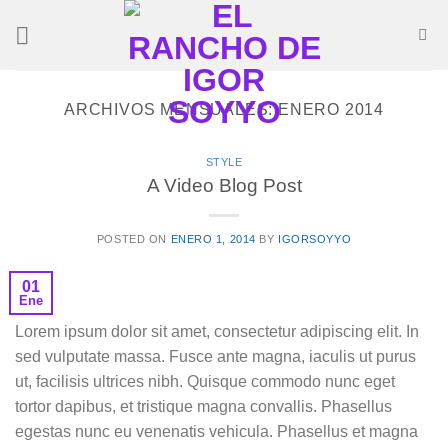
Saltar
al
contenido
ARCHIVOS MENSUALES:
ENERO 2014
STYLE
A Video Blog Post
POSTED ON
ENERO 1, 2014
BY
IGORSOYYO
01
Ene
Lorem ipsum dolor sit amet, consectetur adipiscing elit. In
sed vulputate massa. Fusce ante magna, iaculis ut purus
ut, facilisis ultrices nibh. Quisque commodo nunc eget
tortor dapibus, et tristique magna convallis. Phasellus
egestas nunc eu venenatis vehicula. Phasellus et magna