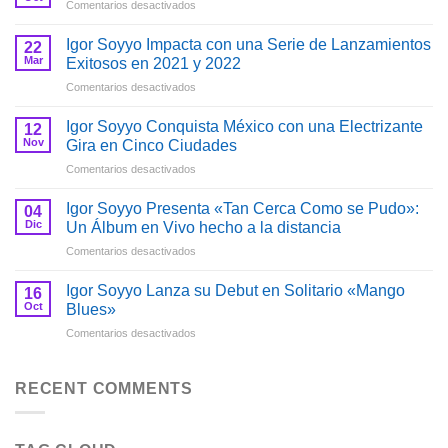
en
Comentarios desactivados
Lanzamiento
del
Igor Soyyo Impacta con una Serie de Lanzamientos
22
Álbum
Mar
Exitosos en 2021 y 2022
«Tu
en
Comentarios desactivados
Tu
Igor
Pa»
Soyyo
de
Igor Soyyo Conquista México con una Electrizante
12
Impacta
Igor
Nov
Gira en Cinco Ciudades
con
Soyyo
en
Comentarios desactivados
una
Igor
Serie
Soyyo
de
Igor Soyyo Presenta «Tan Cerca Como se Pudo»:
04
Conquista
Lanzamientos
Dic
Un Álbum en Vivo hecho a la distancia
México
Exitosos
en
Comentarios desactivados
con
en
Igor
una
2021
Soyyo
Electrizante
Igor Soyyo Lanza su Debut en Solitario «Mango
y
16
Presenta
Gira
Oct
Blues»
2022
«Tan
en
en
Comentarios desactivados
Cerca
Cinco
Igor
Como
Ciudades
Soyyo
se
Lanza
RECENT COMMENTS
Pudo»:
su
Un
Debut
Álbum
en
en