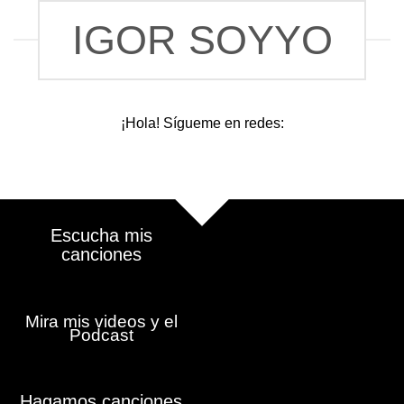
Saltar
IGOR SOYYO
al
contenido
¡Hola! Sígueme en redes:
Escucha mis
canciones
Mira mis videos y el
Podcast
Hagamos canciones