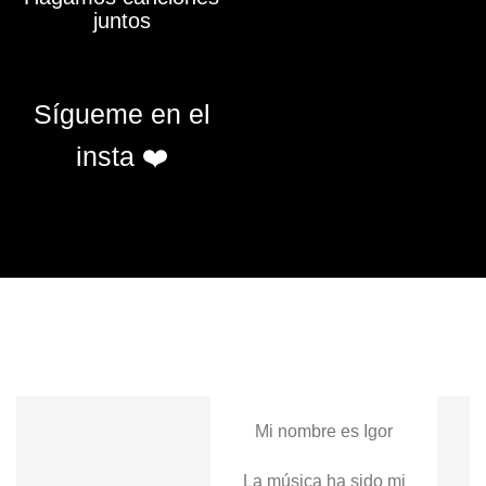
juntos
Sígueme en el
insta ❤️
Mi nombre es Igor
La música ha sido mi