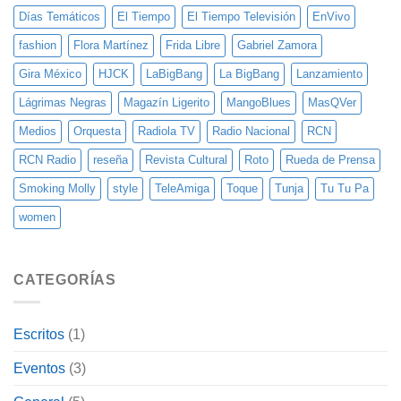
Días Temáticos
El Tiempo
El Tiempo Televisión
EnVivo
fashion
Flora Martínez
Frida Libre
Gabriel Zamora
Gira México
HJCK
LaBigBang
La BigBang
Lanzamiento
Lágrimas Negras
Magazín Ligerito
MangoBlues
MasQVer
Medios
Orquesta
Radiola TV
Radio Nacional
RCN
RCN Radio
reseña
Revista Cultural
Roto
Rueda de Prensa
Smoking Molly
style
TeleAmiga
Toque
Tunja
Tu Tu Pa
women
CATEGORÍAS
Escritos
(1)
Eventos
(3)