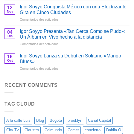
Pa»
Soyyo
de
Igor Soyyo Conquista México con una Electrizante
12
Impacta
Igor
Nov
Gira en Cinco Ciudades
con
Soyyo
en
Comentarios desactivados
una
Igor
Serie
Soyyo
de
Igor Soyyo Presenta «Tan Cerca Como se Pudo»:
04
Conquista
Lanzamientos
Dic
Un Álbum en Vivo hecho a la distancia
México
Exitosos
en
Comentarios desactivados
con
en
Igor
una
2021
Soyyo
Electrizante
Igor Soyyo Lanza su Debut en Solitario «Mango
y
16
Presenta
Gira
Oct
Blues»
2022
«Tan
en
en
Comentarios desactivados
Cerca
Cinco
Igor
Como
Ciudades
Soyyo
se
Lanza
RECENT COMMENTS
Pudo»:
su
Un
Debut
Álbum
en
en
TAG CLOUD
Solitario
Vivo
«Mango
hecho
Blues»
a
la
A la calle Luis
Blog
Bogotá
brooklyn
Canal Capital
distancia
City Tv
Claustro
Colmundo
Comer
concierto
Dahlia O