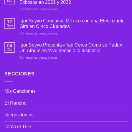
Mar
Exitosos en 2021 y 2022
«Tu
en
Comentarios desactivados
Tu
Igor
Pa»
Soyyo
de
Igor Soyyo Conquista México con una Electrizante
12
Impacta
Igor
Nov
Gira en Cinco Ciudades
con
Soyyo
en
Comentarios desactivados
una
Igor
Serie
Soyyo
de
Igor Soyyo Presenta «Tan Cerca Como se Pudo»:
04
Conquista
Lanzamientos
Dic
Un Álbum en Vivo hecho a la distancia
México
Exitosos
en
Comentarios desactivados
con
en
Igor
una
2021
Soyyo
Electrizante
y
Presenta
SECCIONES
Gira
2022
«Tan
en
Cerca
Cinco
Como
Ciudades
Mis Canciones
se
Pudo»:
Un
El Rancho
Álbum
en
Juegos tontos
Vivo
hecho
Toma el TEST
a