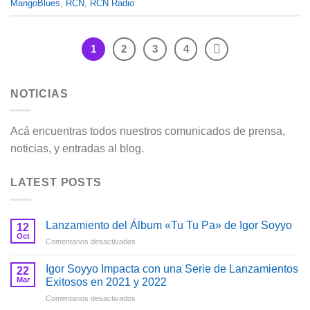
MangoBlues
,
RCN
,
RCN Radio
1
2
3
4
NOTICIAS
Acá encuentras todos nuestros comunicados de prensa,
noticias, y entradas al blog.
LATEST POSTS
Lanzamiento del Álbum «Tu Tu Pa» de Igor Soyyo
12
Oct
en
Comentarios desactivados
Lanzamiento
del
Igor Soyyo Impacta con una Serie de Lanzamientos
22
Álbum
Mar
Exitosos en 2021 y 2022
«Tu
en
Comentarios desactivados
Tu
Igor