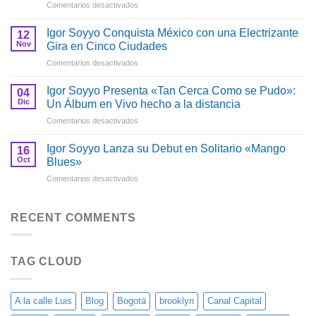
en
Comentarios desactivados
Tu
Igor
Pa»
Soyyo
de
Igor Soyyo Conquista México con una Electrizante
12
Impacta
Igor
Nov
Gira en Cinco Ciudades
con
Soyyo
en
Comentarios desactivados
una
Igor
Serie
Soyyo
de
Igor Soyyo Presenta «Tan Cerca Como se Pudo»:
04
Conquista
Lanzamientos
Dic
Un Álbum en Vivo hecho a la distancia
México
Exitosos
en
Comentarios desactivados
con
en
Igor
una
2021
Soyyo
Electrizante
Igor Soyyo Lanza su Debut en Solitario «Mango
y
16
Presenta
Gira
Oct
Blues»
2022
«Tan
en
en
Comentarios desactivados
Cerca
Cinco
Igor
Como
Ciudades
Soyyo
se
Lanza
RECENT COMMENTS
Pudo»:
su
Un
Debut
Álbum
en
en
TAG CLOUD
Solitario
Vivo
«Mango
hecho
Blues»
a
la
A la calle Luis
Blog
Bogotá
brooklyn
Canal Capital
distancia