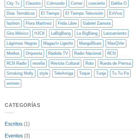
City Tv
Claustro
Colmundo
Comer
concierto
Dahlia O
Días Temáticos
El Tiempo
El Tiempo Televisión
EnVivo
fashion
Flora Martínez
Frida Libre
Gabriel Zamora
Gira México
HJCK
LaBigBang
La BigBang
Lanzamiento
Lágrimas Negras
Magazín Ligerito
MangoBlues
MasQVer
Medios
Orquesta
Radiola TV
Radio Nacional
RCN
RCN Radio
reseña
Revista Cultural
Roto
Rueda de Prensa
Smoking Molly
style
TeleAmiga
Toque
Tunja
Tu Tu Pa
women
CATEGORÍAS
Escritos
(1)
Eventos
(3)