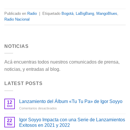
Publicado en
Radio
|
Etiquetado
Bogotá
,
LaBigBang
,
MangoBlues
,
Radio Nacional
NOTICIAS
Acá encuentras todos nuestros comunicados de prensa,
noticias, y entradas al blog.
LATEST POSTS
Lanzamiento del Álbum «Tu Tu Pa» de Igor Soyyo
12
Oct
en
Comentarios desactivados
Lanzamiento
del
Igor Soyyo Impacta con una Serie de Lanzamientos
22
Álbum
Mar
Exitosos en 2021 y 2022
«Tu