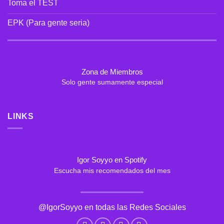
Toma el TEST
a
la
distancia
EPK (Para gente seria)
Zona de Miembros
Solo gente sumamente especial
LINKS
Igor Soyyo en Spotify
Escucha mis recomendados del mes
@IgorSoyyo en todas las Redes Sociales