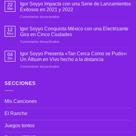
del
Igor Soyyo Impacta con una Serie de Lanzamientos
22
Álbum
Mar
Exitosos en 2021 y 2022
«Tu
en
Comentarios desactivados
Tu
Igor
Pa»
Soyyo
de
Igor Soyyo Conquista México con una Electrizante
12
Impacta
Igor
Nov
Gira en Cinco Ciudades
con
Soyyo
en
Comentarios desactivados
una
Igor
Serie
Soyyo
de
Igor Soyyo Presenta «Tan Cerca Como se Pudo»:
04
Conquista
Lanzamientos
Dic
Un Álbum en Vivo hecho a la distancia
México
Exitosos
en
Comentarios desactivados
con
en
Igor
una
2021
Soyyo
Electrizante
y
Presenta
SECCIONES
Gira
2022
«Tan
en
Cerca
Cinco
Como
Ciudades
Mis Canciones
se
Pudo»:
Un
El Rancho
Álbum
en
Juegos tontos
Vivo
hecho