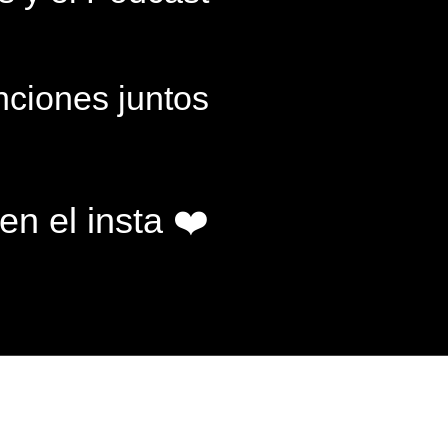
ciones juntos
n el insta ❤️