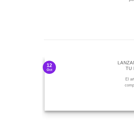
LANZA
12
TU
Oct
El a
compl