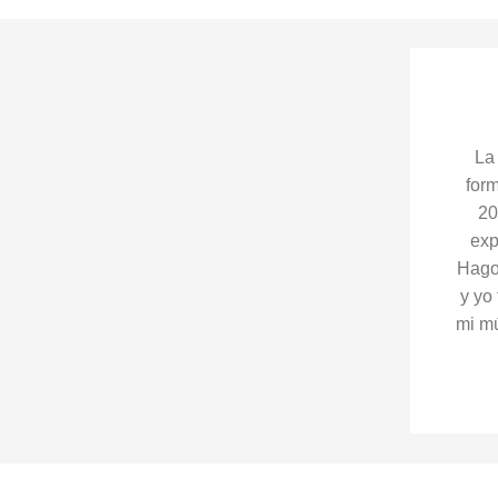
La
for
20
exp
Hago 
y yo
mi mú