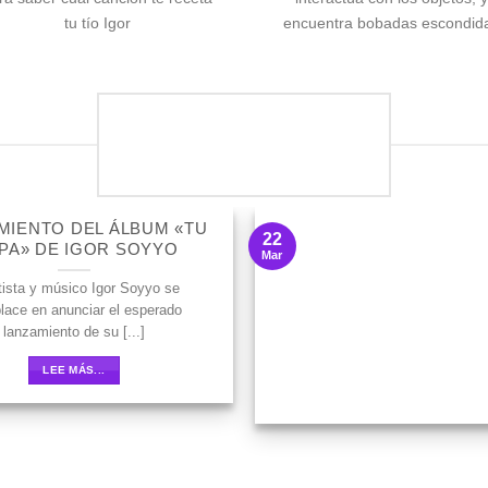
tu tío Igor
encuentra bobadas escondid
NOTICIAS
MIENTO DEL ÁLBUM «TU
22
 PA» DE IGOR SOYYO
Mar
rtista y músico Igor Soyyo se
ace en anunciar el esperado
lanzamiento de su [...]
LEE MÁS...