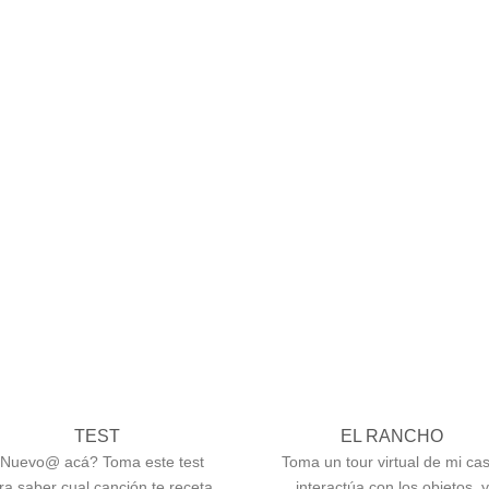
TEST
EL RANCHO
Nuevo@ acá? Toma este test
Toma un tour virtual de mi cas
ra saber cual canción te receta
interactúa con los objetos, y