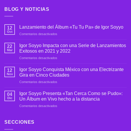
BLOG Y NOTICIAS
Lanzamiento del Álbum «Tu Tu Pa» de Igor Soyyo
12
Oct
en
Comentarios desactivados
Lanzamiento
del
Igor Soyyo Impacta con una Serie de Lanzamientos
22
Álbum
Mar
Exitosos en 2021 y 2022
«Tu
en
Comentarios desactivados
Tu
Igor
Pa»
Soyyo
de
Igor Soyyo Conquista México con una Electrizante
12
Impacta
Igor
Nov
Gira en Cinco Ciudades
con
Soyyo
en
Comentarios desactivados
una
Igor
Serie
Soyyo
de
Igor Soyyo Presenta «Tan Cerca Como se Pudo»:
04
Conquista
Lanzamientos
Dic
Un Álbum en Vivo hecho a la distancia
México
Exitosos
en
Comentarios desactivados
con
en
Igor
una
2021
Soyyo
Electrizante
y
Presenta
SECCIONES
Gira
2022
«Tan
en
Cerca