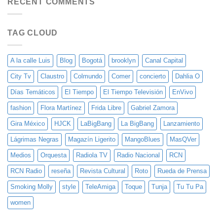
RECENT COMMENTS
Pudo»:
su
Un
Debut
Álbum
en
en
TAG CLOUD
Solitario
Vivo
«Mango
hecho
Blues»
a
la
A la calle Luis
Blog
Bogotá
brooklyn
Canal Capital
distancia
City Tv
Claustro
Colmundo
Comer
concierto
Dahlia O
Días Temáticos
El Tiempo
El Tiempo Televisión
EnVivo
fashion
Flora Martínez
Frida Libre
Gabriel Zamora
Gira México
HJCK
LaBigBang
La BigBang
Lanzamiento
Lágrimas Negras
Magazín Ligerito
MangoBlues
MasQVer
Medios
Orquesta
Radiola TV
Radio Nacional
RCN
RCN Radio
reseña
Revista Cultural
Roto
Rueda de Prensa
Smoking Molly
style
TeleAmiga
Toque
Tunja
Tu Tu Pa
women