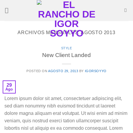
Saltar
al
contenido
ARCHIVOS MENSUALES:
AGOSTO 2013
STYLE
New Client Landed
POSTED ON
AGOSTO 29, 2013
BY
IGORSOYYO
29
Ago
Lorem ipsum dolor sit amet, consectetuer adipiscing elit,
sed diam nonummy nibh euismod tincidunt ut laoreet
dolore magna aliquam erat volutpat. Ut wisi enim ad minim
veniam, quis nostrud exerci tation ullamcorper suscipit
lobortis nisl ut aliquip ex ea commodo consequat. Lorem