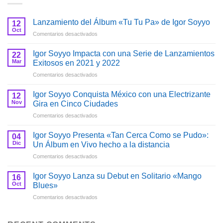
Lanzamiento del Álbum «Tu Tu Pa» de Igor Soyyo
12
Oct
en
Comentarios desactivados
Lanzamiento
del
Igor Soyyo Impacta con una Serie de Lanzamientos
22
Álbum
Mar
Exitosos en 2021 y 2022
«Tu
en
Comentarios desactivados
Tu
Igor
Pa»
Soyyo
de
Igor Soyyo Conquista México con una Electrizante
12
Impacta
Igor
Nov
Gira en Cinco Ciudades
con
Soyyo
en
Comentarios desactivados
una
Igor
Serie
Soyyo
de
Igor Soyyo Presenta «Tan Cerca Como se Pudo»:
04
Conquista
Lanzamientos
Dic
Un Álbum en Vivo hecho a la distancia
México
Exitosos
en
Comentarios desactivados
con
en
Igor
una
2021
Soyyo
Electrizante
Igor Soyyo Lanza su Debut en Solitario «Mango
y
16
Presenta
Gira
Oct
Blues»
2022
«Tan
en
en
Comentarios desactivados
Cerca
Cinco
Igor
Como
Ciudades
Soyyo
se
Lanza