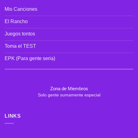
Cinco
Como
Ciudades
Mis Canciones
se
Pudo»:
Un
El Rancho
Álbum
en
Juegos tontos
Vivo
hecho
Toma el TEST
a
la
distancia
EPK (Para gente seria)
Zona de Miembros
Solo gente sumamente especial
LINKS